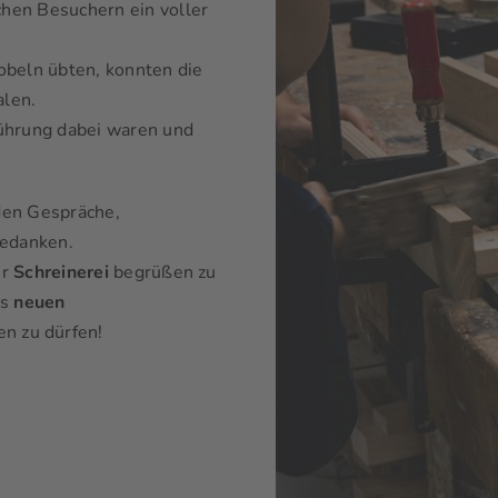
hen Besuchern ein voller
beln übten, konnten die
alen.
führung dabei waren und
den Gespräche,
bedanken.
er
Schreinerei
begrüßen zu
ls
neuen
n zu dürfen!