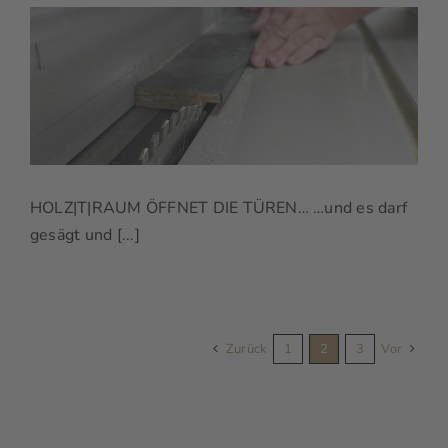
HOLZ|T|RAUM ÖFFNET DIE TÜREN… …und es darf
gesägt und [...]
Zurück
1
2
3
Vor