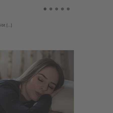
t [...]